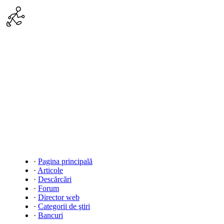
·
Pagina principală
·
Articole
·
Descărcări
·
Forum
·
Director web
·
Categorii de ştiri
·
Bancuri