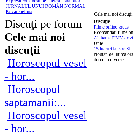
Expresii romanesti pe întelesul străinilor
JURNALUL UNUI ROMÂN NORMAL
Parcare ieftină
Cele mai noi discuţii
Discuţi pe forum
Discuţie
Filme online gratis
Rcomandari filme on
Cele mai noi
Alabama DMV drivin
Utile
discuţii
15 lucruri la care SU
Noutati de ultima or
Horoscopul vesel
domenii diverse
- hor...
Horoscopul
saptamanii:...
Horoscopul vesel
- hor...