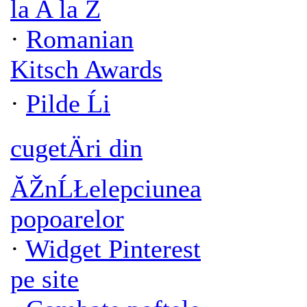
la A la Z
·
Romanian
Kitsch Awards
·
Pilde Ĺi
cugetÄri din
ĂŽnĹŁelepciunea
popoarelor
·
Widget Pinterest
pe site