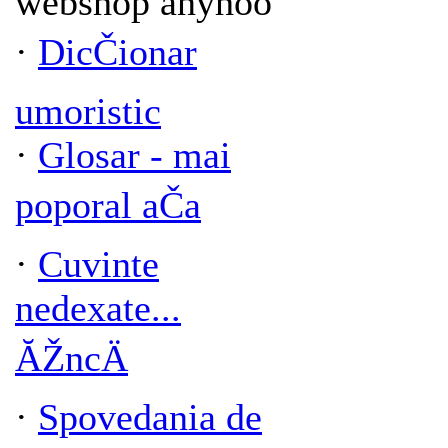
webshop anyhoo
·
DicČionar
umoristic
·
Glosar - mai
poporal aČa
·
Cuvinte
nedexate...
ĂŽncÄ
·
Spovedania de