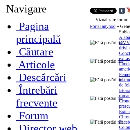
Navigare
Vizualizare forum
Pagina
Portal anyhoo
» Gener
Subie
principală
Alab
DMV
drivin
Căutare
Concl
extras
Articole
filmel
ameri
Descărcări
Femei
instru
de fol
Întrebări
Istori
roman
frecvente
Crono
prescu
Exten
Forum
Chrom
Face
Director web
Colou