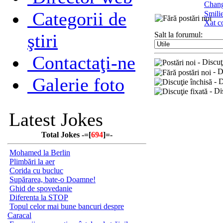
Chan
Categorii de
Smili
Xat c
ştiri
Salt la forumul:
Contactaţi-ne
- Discuţi
- Di
Galerie foto
- D
- Dis
Latest Jokes
Total Jokes -=[
694
]=-
Mohamed la Berlin
Plimbări la aer
Corida cu bucluc
Supărarea, bate-o Doamne!
Ghid de spovedanie
Diferenta la STOP
Topul celor mai bune bancuri despre
Caracal