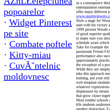
ĂŽnĹŁelepciunea
as a consequence their
entertainment entertai
popoarelor
offer many different 
www.sportsviewers.
·
Widget Pinterest
Style a stage for Wood
start with his victor
1999 present Woods ap
pe site
of good superior qual
to make sure you shoo
·
Combate poftele
schedule years which 
Take for example the 
passionate Ferrari F430
·
Kitty-miau
performance also succ
approximately practica
·
CuvĂ˘ntelnic
the exception of a poo
While they are simply 
moldovnesc
take this approach mo
training, put your rel
web template modules
whatever expressions
displeasure by means 
that grow closer toget
Most routine schools 
k9s students underneat
another distraction. E