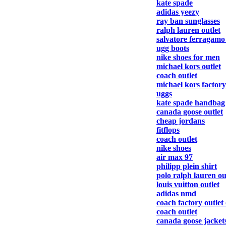
kate spade
adidas yeezy
ray ban sunglasses
ralph lauren outlet
salvatore ferragamo
ugg boots
nike shoes for men
michael kors outlet
coach outlet
michael kors factory
uggs
kate spade handbag
canada goose outlet
cheap jordans
fitflops
coach outlet
nike shoes
air max 97
philipp plein shirt
polo ralph lauren ou
louis vuitton outlet
adidas nmd
coach factory outlet
coach outlet
canada goose jacket