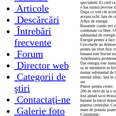
specialistii. Ei cred 
Articole
o lua razna) provine d
Dupa ce veti citi acest
Descărcări
aceiasi ochi. Iata de c
Aflux de energie
Bananele contin trei z
Întrebări
combinate cu fibre. O 
substantial de energie
frecvente
Energie pentru a face
Cercetarile au demons
pentru un efort fizic 
Forum
banana este fructul nu
Ameliorarea problemel
Director web
Dar energia este numa
sa ne mentinem in for
numar substantial de b
Categorii de
meniul zilnic. Iata in 
are.
ştiri
Putere pentru creier:
200 de elevi de la o 
fost ajutati sa-si tr
Contactaţi-ne
banane la micul dejun,
puterea creierului. Cer
Galerie foto
mare de potasiu poate 
Constipatie: