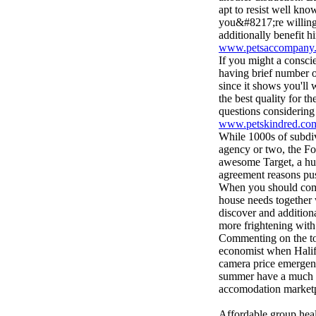
apt to resist well kno
you&#8217;re willing 
additionally benefit h
www.petsaccompany
If you might a consci
having brief number o
since it shows you'll 
the best quality for t
questions considering 
www.petskindred.co
While 1000s of subdiv
agency or two, the Fo
awesome Target, a hug
agreement reasons pu
When you should comb
house needs together wi
discover and addition
more frightening wit
Commenting on the top
economist when Halif
camera price emergence
summer have a much a
accomodation market
Affordable group healt