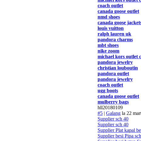
coach outlet
canada goose outlet
nmd shoes
canada goose jacket
louis vuitton
ralph lauren uk
pandora charms
mbt shoes
nike zoom
michael kors outlet 
pandora jewelry
christian louboutin
pandora outlet
pandora jewelry
coach outlet
ugg boots
canada goose outlet
mulberry bags
hll20180109
#5
|
Galang
la 22 mar
Supplier sch 40
Supplier sch 40
Supplier Plat kapal be
Supplier besi Pipa sc