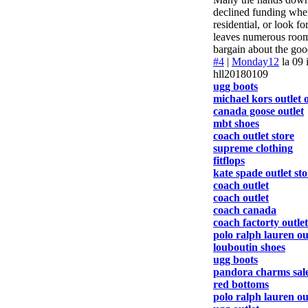
declined funding when 
residential, or look f
leaves numerous room 
bargain about the goo
#4
|
Monday12
la 09
hll20180109
ugg boots
michael kors outlet 
canada goose outlet
mbt shoes
coach outlet store
supreme clothing
fitflops
kate spade outlet sto
coach outlet
coach outlet
coach canada
coach factorty outlet
polo ralph lauren ou
louboutin shoes
ugg boots
pandora charms sale
red bottoms
polo ralph lauren ou