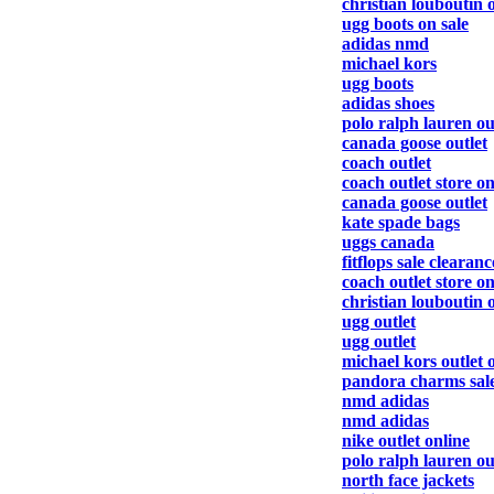
christian louboutin o
ugg boots on sale
adidas nmd
michael kors
ugg boots
adidas shoes
polo ralph lauren ou
canada goose outlet
coach outlet
coach outlet store o
canada goose outlet
kate spade bags
uggs canada
fitflops sale clearanc
coach outlet store on
christian louboutin o
ugg outlet
ugg outlet
michael kors outlet 
pandora charms sal
nmd adidas
nmd adidas
nike outlet online
polo ralph lauren ou
north face jackets