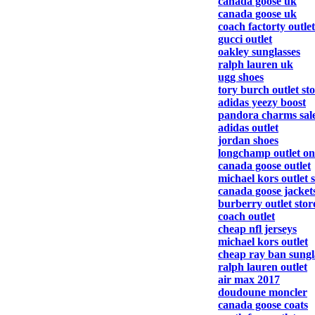
canada goose uk
canada goose uk
coach factorty outlet
gucci outlet
oakley sunglasses
ralph lauren uk
ugg shoes
tory burch outlet st
adidas yeezy boost
pandora charms sal
adidas outlet
jordan shoes
longchamp outlet on
canada goose outlet
michael kors outlet 
canada goose jacket
burberry outlet stor
coach outlet
cheap nfl jerseys
michael kors outlet
cheap ray ban sungl
ralph lauren outlet
air max 2017
doudoune moncler
canada goose coats