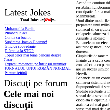
Avand un continut ridi
restabilirii functionar
Latest Jokes
constipatiei fara a mai
Mahmureala:
Total Jokes -=[
694
]=-
Unul dintre modurile 
prepararea unui milks
Mohamed la Berlin
stomacul si, cu ajutor
Plimbări la aer
ce laptele calmeaza si
Corida cu bucluc
Arsurile la stomac:
Supărarea, bate-o Doamne!
Bananele au un efect n
Ghid de spovedanie
arsurilor gastrice, in
Diferenta la STOP
durerea.
Topul celor mai bune bancuri despre
Ciupiturile de tantar:
Caracal
Inainte de a cauta crem
Expresii romanesti pe întelesul străinilor
zona afectata cu parte
JURNALUL UNUI ROMÂN NORMAL
are un succes uimitor in
Parcare ieftină
Nervii:
Bananele au un contin
Discuţi pe forum
calmarea sistemului n
Supraponderali si stre
Cele mai noi
Studiile efectuate la 
stresul de la serviciu
ciocolata si cipsurile.
discuţii
aratat ca cei mai grasi
sanse mai mari de a av