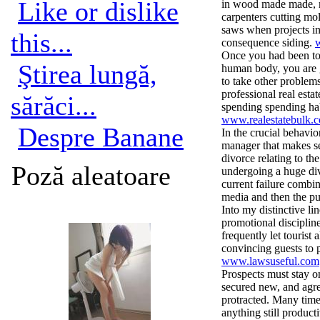
Like or dislike
in wood made made, m
carpenters cutting m
saws when projects in
this...
consequence siding.
Once you had been to
Ştirea lungă,
human body, you are go
to take other problem
professional real esta
sărăci...
spending spending hab
www.realestatebulk.
Despre Banane
In the crucial behavior
manager that makes se
divorce relating to t
Poză aleatoare
undergoing a huge div
current failure combi
media and then the pu
Into my distinctive li
promotional discipline
frequently let tourist
convincing guests to 
www.lawsuseful.com
Prospects must stay on
secured new, and agre
protracted. Many times
anything still product