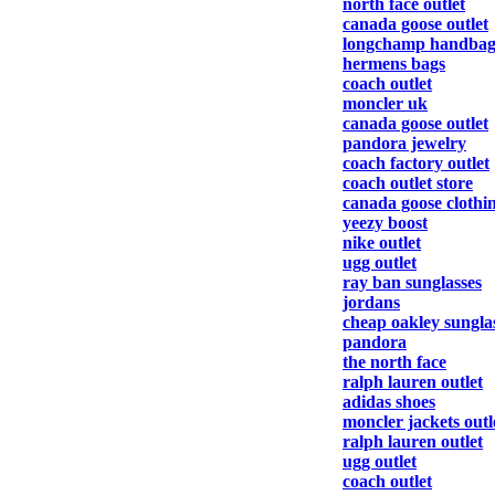
north face outlet
canada goose outlet
longchamp handbag
hermens bags
coach outlet
moncler uk
canada goose outlet
pandora jewelry
coach factory outlet
coach outlet store
canada goose clothi
yeezy boost
nike outlet
ugg outlet
ray ban sunglasses
jordans
cheap oakley sungla
pandora
the north face
ralph lauren outlet
adidas shoes
moncler jackets outl
ralph lauren outlet
ugg outlet
coach outlet