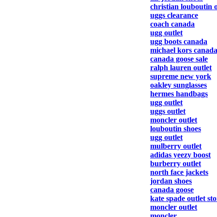
christian louboutin o
uggs clearance
coach canada
ugg outlet
ugg boots canada
michael kors canad
canada goose sale
ralph lauren outlet
supreme new york
oakley sunglasses
hermes handbags
ugg outlet
uggs outlet
moncler outlet
louboutin shoes
ugg outlet
mulberry outlet
adidas yeezy boost
burberry outlet
north face jackets
jordan shoes
canada goose
kate spade outlet sto
moncler outlet
moncler