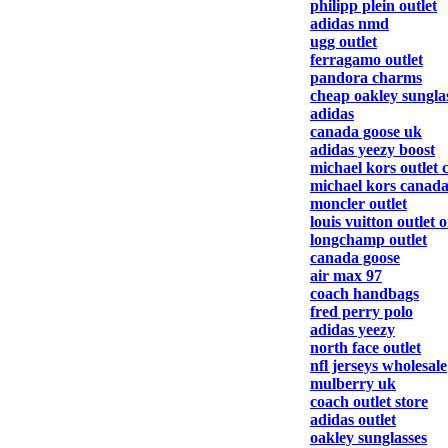
philipp plein outlet
adidas nmd
ugg outlet
ferragamo outlet
pandora charms
cheap oakley sungla
adidas
canada goose uk
adidas yeezy boost
michael kors outlet 
michael kors canad
moncler outlet
louis vuitton outlet 
longchamp outlet
canada goose
air max 97
coach handbags
fred perry polo
adidas yeezy
north face outlet
nfl jerseys wholesale
mulberry uk
coach outlet store
adidas outlet
oakley sunglasses