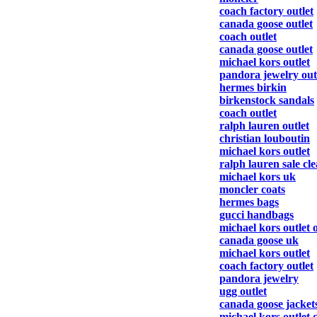
coach factory outlet
canada goose outlet
coach outlet
canada goose outlet
michael kors outlet
pandora jewelry out
hermes birkin
birkenstock sandals
coach outlet
ralph lauren outlet
christian louboutin
michael kors outlet
ralph lauren sale cl
michael kors uk
moncler coats
hermes bags
gucci handbags
michael kors outlet 
canada goose uk
michael kors outlet
coach factory outlet
pandora jewelry
ugg outlet
canada goose jacket
michael kors outlet 