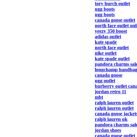
tory burch outlet
ugg boots
ugg boots
canada goose outlet
north face outlet onl
yeezy 350 boost
adidas outlet
kate spade
north face outlet
nike outlet
kate spade outlet
pandora charms sale
longchamp handbag
canada goose
ugg outlet
burberry outlet can
jordan retro 11
mbt
ralph lauren outlet
ralph lauren outlet
canada goose jacket
ralph lauren uk
pandora charms sale
jordan shoes
canada goose outlet