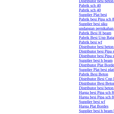
Distributor besi beton 
Pabrik sch 40
Pabrik sch 40
Supplier Plat besi
Pabrik besi Pipa sch 
Supplier besi siku
undangan pernikahan 
Pabrik Besi H beam
Pabrik Besi Unp Baja
Pabrik besi wf
Distributor besi beton
Distributor besi Pipa 
Distributor besi Pipa 
Supplier besi h beam
Distributor Plat Bord
Supplier Plat besi pla
Pabrik Besi Beton
Distributor Besi Cnp 
Distributor Besi Beto
Distributor besi beton
Harga besi Pipa sch 8
Harga besi Pipa sch 8
Supplier besi wf
Harga Plat Bordes
Supplier besi h beam 