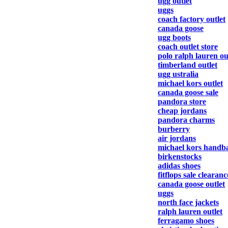
ugg outlet
uggs
coach factory outlet
canada goose
ugg boots
coach outlet store
polo ralph lauren ou
timberland outlet
ugg ustralia
michael kors outlet
canada goose sale
pandora store
cheap jordans
pandora charms
burberry
air jordans
michael kors handb
birkenstocks
adidas shoes
fitflops sale clearanc
canada goose outlet
uggs
north face jackets
ralph lauren outlet
ferragamo shoes