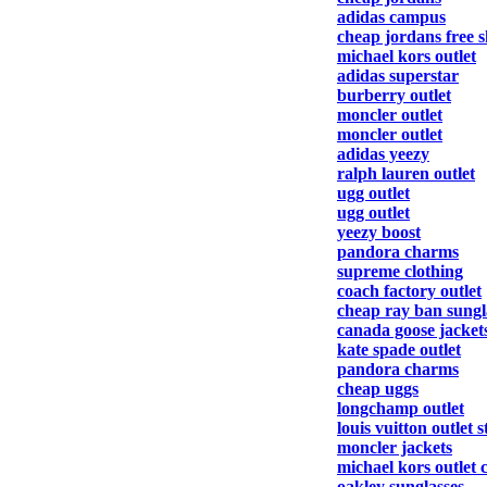
adidas campus
cheap jordans free 
michael kors outlet
adidas superstar
burberry outlet
moncler outlet
moncler outlet
adidas yeezy
ralph lauren outlet
ugg outlet
ugg outlet
yeezy boost
pandora charms
supreme clothing
coach factory outlet
cheap ray ban sungl
canada goose jacket
kate spade outlet
pandora charms
cheap uggs
longchamp outlet
louis vuitton outlet s
moncler jackets
michael kors outlet 
oakley sunglasses