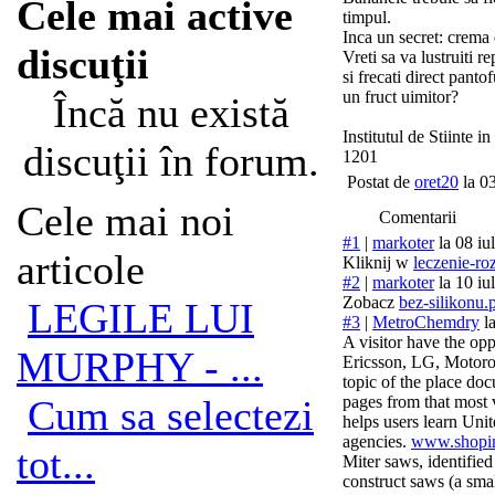
Cele mai active
timpul.
Inca un secret: crema 
discuţii
Vreti sa va lustruiti r
si frecati direct panto
un fruct uimitor?
Încă nu există
Institutul de Stiinte 
discuţii în forum.
1201
Postat de
oret20
la 0
Cele mai noi
Comentarii
#1
|
markoter
la 08 iu
articole
Kliknij w
leczenie-ro
#2
|
markoter
la 10 iu
Zobacz
bez-silikonu.p
LEGILE LUI
#3
|
MetroChemdry
l
A visitor have the op
MURPHY - ...
Ericsson, LG, Motoro
topic of the place do
Cum sa selectezi
pages from that most v
helps users learn Uni
agencies.
www.shopin
tot...
Miter saws, identifie
construct saws (a sma