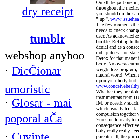
On all the part one in
dry receipt
throughout the medica
you should do the sam
" up ".
www.issuehea
The few moments the a
needs to check chang
tumblr
user. As acknowledged
booklet Relating to th
denial and as a conse
webshop anyhoo
unhappiness and stat
Detox for that matter 
body. An overaccumul
·
DicČionar
weight loss program, 
natural world. When th
upon your body bodil
umoristic
www.conceivehealth
Whether they are doi
instrumentals from iT
·
Glosar - mai
IM, or possibly spacin
which usually teen la
compulsion together 
poporal aČa
You should ready to a
consequence effective
baby really really nee
·
Cuvinte
parents still, the pri