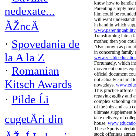
know how to handle t
nedexate...
Parenting simply mean
him could be rounded 
will want understandin
ĂŽncÄ
in hand in which supp
www.parentingabilit
Transforming into a f
·
Spovedania de
mother, then you could
Also known as parent,
in concerning family an
la A la Z
www.visibleeducatio
Fortunately, which in
·
Romanian
movement comes equip
official document cour
not actually an limit 
Kitsch Awards
nowadays.
www.educ
This practice affords
·
Pilde Ĺi
repaying agility and a
complex schooling cla
of the jobs and as a c
ultimate supplement f
cugetÄri din
take delivery of coll
house.
www.educatio
These Sports entertai
stock offerings attrac