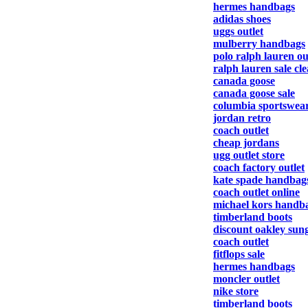
hermes handbags
adidas shoes
uggs outlet
mulberry handbags
polo ralph lauren ou
ralph lauren sale cl
canada goose
canada goose sale
columbia sportswea
jordan retro
coach outlet
cheap jordans
ugg outlet store
coach factory outlet
kate spade handbag
coach outlet online
michael kors handb
timberland boots
discount oakley sung
coach outlet
fitflops sale
hermes handbags
moncler outlet
nike store
timberland boots