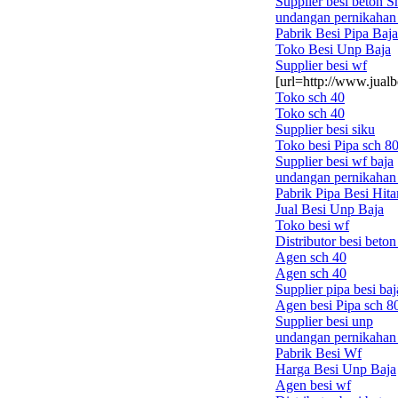
Supplier besi beton S
undangan pernikahan 
Pabrik Besi Pipa Baj
Toko Besi Unp Baja
Supplier besi wf
[url=http://www.jual
Toko sch 40
Toko sch 40
Supplier besi siku
Toko besi Pipa sch 80
Supplier besi wf baja
undangan pernikahan 
Pabrik Pipa Besi Hi
Jual Besi Unp Baja
Toko besi wf
Distributor besi beton
Agen sch 40
Agen sch 40
Supplier pipa besi ba
Agen besi Pipa sch 8
Supplier besi unp
undangan pernikahan
Pabrik Besi Wf
Harga Besi Unp Baja
Agen besi wf