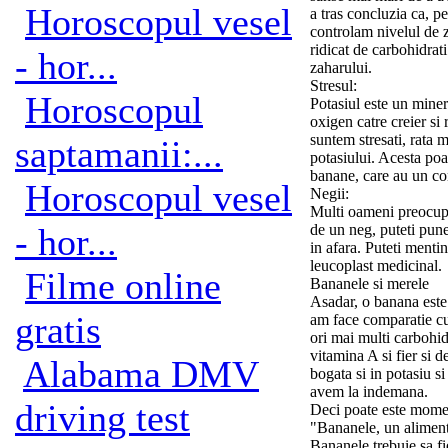
Horoscopul vesel
a tras concluzia ca, pe
controlam nivelul de z
ridicat de carbohidrati
- hor...
zaharului.
Stresul:
Horoscopul
Potasiul este un minera
oxigen catre creier si
suntem stresati, rata 
saptamanii:...
potasiului. Acesta poat
banane, care au un con
Horoscopul vesel
Negii:
Multi oameni preocupat
- hor...
de un neg, puteti pun
in afara. Puteti menti
leucoplast medicinal.
Filme online
Bananele si merele
Asadar, o banana este
gratis
am face comparatie cu
ori mai multi carbohidr
vitamina A si fier si 
Alabama DMV
bogata si in potasiu s
avem la indemana.
driving test
Deci poate este mome
"Bananele, un aliment
Bananele trebuie sa fi