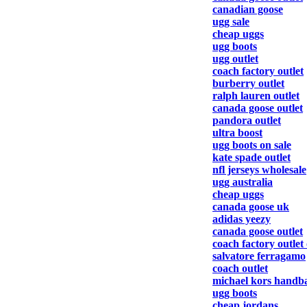
canadian goose
ugg sale
cheap uggs
ugg boots
ugg outlet
coach factory outlet
burberry outlet
ralph lauren outlet
canada goose outlet
pandora outlet
ultra boost
ugg boots on sale
kate spade outlet
nfl jerseys wholesale
ugg australia
cheap uggs
canada goose uk
adidas yeezy
canada goose outlet
coach factory outlet
salvatore ferragamo
coach outlet
michael kors handb
ugg boots
cheap jordans