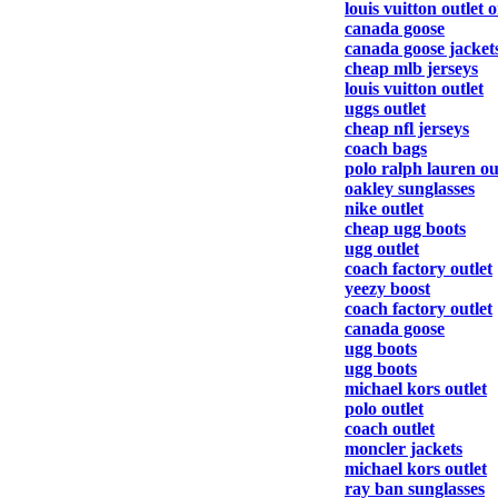
louis vuitton outlet 
canada goose
canada goose jacket
cheap mlb jerseys
louis vuitton outlet
uggs outlet
cheap nfl jerseys
coach bags
polo ralph lauren ou
oakley sunglasses
nike outlet
cheap ugg boots
ugg outlet
coach factory outlet
yeezy boost
coach factory outlet
canada goose
ugg boots
ugg boots
michael kors outlet
polo outlet
coach outlet
moncler jackets
michael kors outlet
ray ban sunglasses