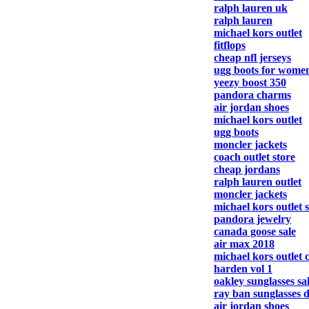
ralph lauren uk
ralph lauren
michael kors outlet
fitflops
cheap nfl jerseys
ugg boots for wome
yeezy boost 350
pandora charms
air jordan shoes
michael kors outlet
ugg boots
moncler jackets
coach outlet store
cheap jordans
ralph lauren outlet
moncler jackets
michael kors outlet 
pandora jewelry
canada goose sale
air max 2018
michael kors outlet 
harden vol 1
oakley sunglasses sa
ray ban sunglasses 
air jordan shoes