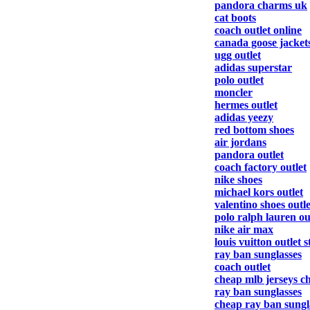
pandora charms uk
cat boots
coach outlet online
canada goose jacket
ugg outlet
adidas superstar
polo outlet
moncler
hermes outlet
adidas yeezy
red bottom shoes
air jordans
pandora outlet
coach factory outlet
nike shoes
michael kors outlet
valentino shoes outle
polo ralph lauren ou
nike air max
louis vuitton outlet s
ray ban sunglasses
coach outlet
cheap mlb jerseys c
ray ban sunglasses
cheap ray ban sungl