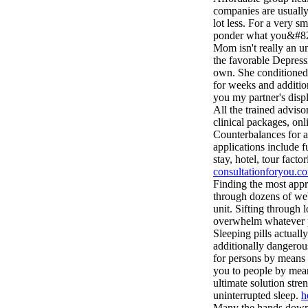
companies are usually
lot less. For a very sm
ponder what you&#821
Mom isn't really an 
the favorable Depress
own. She conditioned
for weeks and additi
you my partner's disp
All the trained adviso
clinical packages, onli
Counterbalances for a
applications include f
stay, hotel, tour facto
consultationforyou.c
Finding the most appro
through dozens of we
unit. Sifting through 
overwhelm whatever p
Sleeping pills actuall
additionally dangerous
for persons by means o
you to people by means
ultimate solution stre
uninterrupted sleep.
h
Many the hands down i