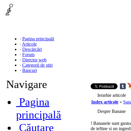
·
Pagina principală
·
Articole
·
Descărcări
·
Forum
·
Director web
·
Categorii de ştiri
·
Bancuri
Navigare
Ierarhie articole
Pagina
Index articole
»
Sana
principală
Despre Banane
! Bananele sunt gustoa
Căutare
de ieftine si un ingre