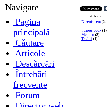
Navigare
Articole
Pagina
Divertisment
(2)
principală
guiness book
(1)
Monden
(2)
Traditii
(1)
Căutare
Articole
Descărcări
Întrebări
frecvente
Forum
Director web