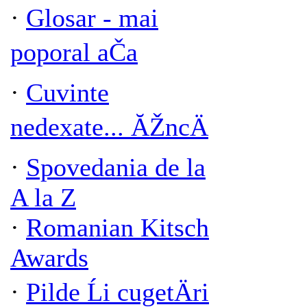
·
Glosar - mai
poporal aČa
·
Cuvinte
nedexate... ĂŽncÄ
·
Spovedania de la
A la Z
·
Romanian Kitsch
Awards
·
Pilde Ĺi cugetÄri