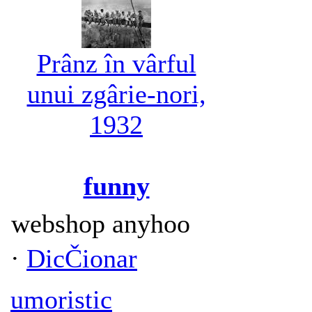
Prânz în vârful
unui zgârie-nori,
1932
funny
webshop anyhoo
·
DicČionar
umoristic