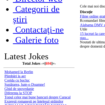
Categorii de
Cele mai noi disc
Discuţie
ştiri
Filme online grat
Rcomandari film
Alabama DMV dr
Contactaţi-ne
Utile
15 lucruri la ca
Galerie foto
stau...
Noutati de ultim
despre domenii d
Latest Jokes
Total Jokes -=[
694
]=-
Mohamed la Berlin
Plimbări la aer
Corida cu bucluc
Supărarea, bate-o Doamne!
Ghid de spovedanie
Diferenta la STOP
Topul celor mai bune bancuri despre Caracal
Expresii romanesti pe întelesul străinilor