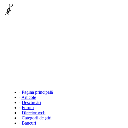
·
Pagina principală
·
Articole
·
Descărcări
·
Forum
·
Director web
·
Categorii de ştiri
·
Bancuri