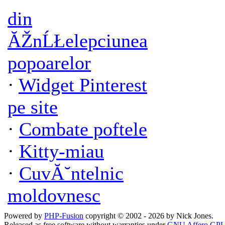
din
ĂŽnĹŁelepciunea
popoarelor
·
Widget Pinterest
pe site
·
Combate poftele
·
Kitty-miau
·
CuvĂ˘ntelnic
moldovnesc
Powered by
PHP-Fusion
copyright © 2002 - 2026 by Nick Jones.
Released as free software without warranties under
GNU Affero GPL