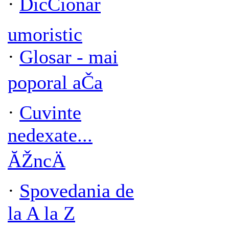
·
DicČionar
umoristic
·
Glosar - mai
poporal aČa
·
Cuvinte
nedexate...
ĂŽncÄ
·
Spovedania de
la A la Z