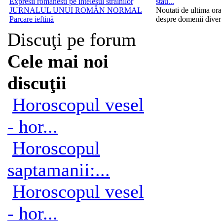
Expresii romanesti pe întelesul străinilor
stau...
JURNALUL UNUI ROMÂN NORMAL
Noutati de ultima or
Parcare ieftină
despre domenii diver
Discuţi pe forum
Cele mai noi
discuţii
Horoscopul vesel
- hor...
Horoscopul
saptamanii:...
Horoscopul vesel
- hor...