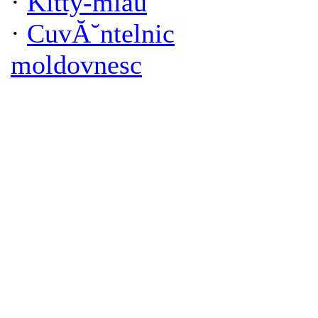
·
Kitty-miau
·
CuvĂ˘ntelnic
moldovnesc