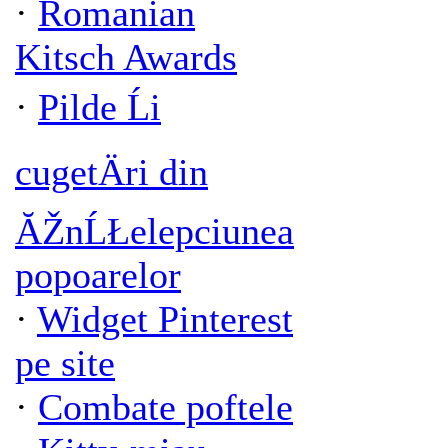
·
Romanian
Kitsch Awards
·
Pilde Ĺi
cugetÄri din
ĂŽnĹŁelepciunea
popoarelor
·
Widget Pinterest
pe site
·
Combate poftele