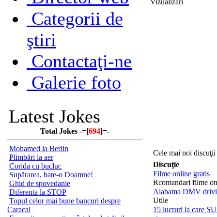
Vizualizări
Categorii de
ştiri
Contactaţi-ne
Galerie foto
Latest Jokes
Total Jokes -=[
694
]=-
Mohamed la Berlin
Cele mai noi discuţii
Plimbări la aer
Discuţie
Corida cu bucluc
Filme online gratis
Supărarea, bate-o Doamne!
Rcomandari filme on
Ghid de spovedanie
Alabama DMV drivin
Diferenta la STOP
Utile
Topul celor mai bune bancuri despre
Caracal
15 lucruri la care S