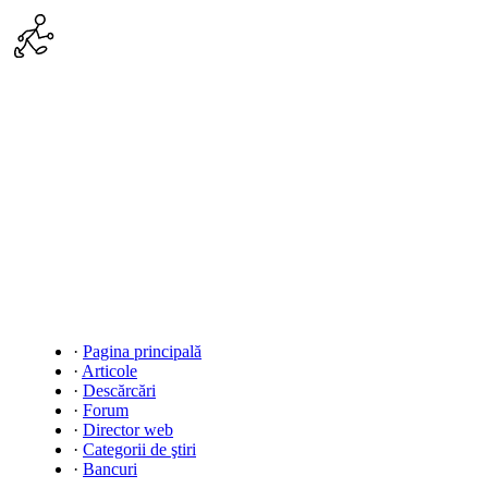
·
Pagina principală
·
Articole
·
Descărcări
·
Forum
·
Director web
·
Categorii de ştiri
·
Bancuri