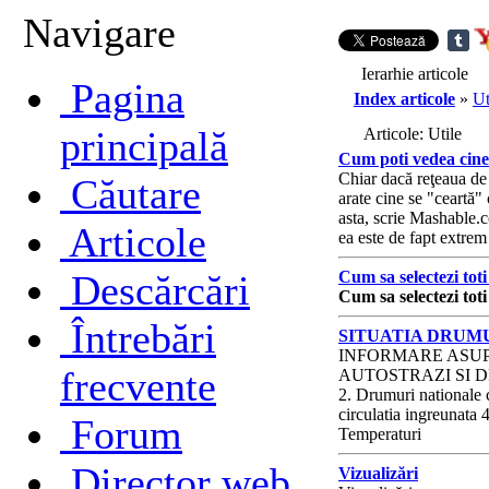
Navigare
Ierarhie articole
Pagina
Index articole
»
Ut
principală
Articole: Utile
Cum poti vedea cine 
Chiar dacă reţeaua de s
Căutare
arate cine se "ceartă"
asta, scrie Mashable.
Articole
ea este de fapt extrem
Descărcări
Cum sa selectezi toti
Cum sa selectezi toti
Întrebări
SITUATIA DRUM
INFORMARE ASUP
frecvente
AUTOSTRAZI SI DR
2. Drumuri nationale c
circulatia ingreunata 4
Forum
Temperaturi
Director web
Vizualizări