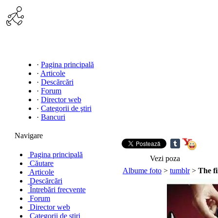
·
Pagina principală
·
Articole
·
Descărcări
·
Forum
·
Director web
·
Categorii de ştiri
·
Bancuri
Navigare
Pagina principală
Vezi poza
Căutare
Albume foto
>
tumblr
>
The fi
Articole
Descărcări
Întrebări frecvente
Forum
Director web
Categorii de ştiri