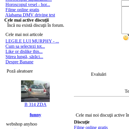
Horoscopul vesel - hor...
Filme online gratis
Alabama DMV driving test
Cele mai active discuţii
Încă nu există discuţii în forum.
Cele mai noi articole
LEGILE LUI MURPHY - ...
Cum sa selectezi tot...
Like or dislike this...
Ştirea lungă, sărăci...
Despre Banane
Poză aleatoare
Evaluări
Te
B 314 ZDA
funny
Cele mai noi discuţii active î
Discuţie
webshop anyhoo
Filme online gratis