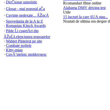
·
DicČionar umoristic
Rcomandari filme online
Alabama DMV driving test
·
Glosar - mai poporal aČa
Utile
·
Cuvinte nedexate... ĂŽncÄ
15 lucruri la care SUA stau...
·
Spovedania de la A la Z
Noutati de ultima ora despre 
·
Romanian Kitsch Awards
·
Pilde Ĺi cugetÄri din
ĂŽnĹŁelepciunea popoarelor
·
Widget Pinterest pe site
·
Combate poftele
·
Kitty-miau
·
CuvĂ˘ntelnic moldovnesc