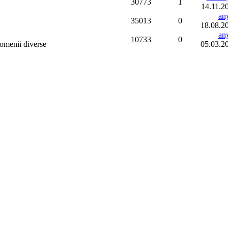
30773
1
14.11.2
an
35013
0
18.08.2
an
10733
0
domenii diverse
05.03.2