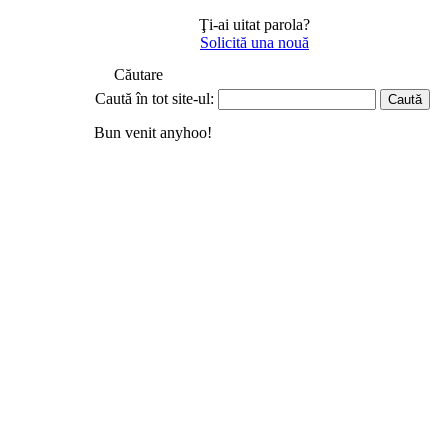
Ţi-ai uitat parola?
Solicită una nouă
Căutare
Caută în tot site-ul:
Bun venit anyhoo!