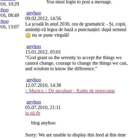
You must login to post a message.
016, 10:29
yhoo
anyhoo
016, 08:49
09.02.2012, 14:56
yhoo
La școală în anul 2030, ora de gramatică: - Și, copii,
016, 13:07
amintiți-vă legea de bază a punctuației: după semnul
nu se pune virgulă!
anyhoo
15.01.2012, 05:01
"God grant us the serenity to accept the things we
cannot change, courage to change the things we can,
and wisdom to know the difference."
anyhoo
12.07.2010, 14:38
:: Muzica :: De ascultare - Radio de petrecanie
anyhoo
05.07.2010, 21:11
io pă fb
blog anyhoo
Sorry: We are unable to display this feed at this time