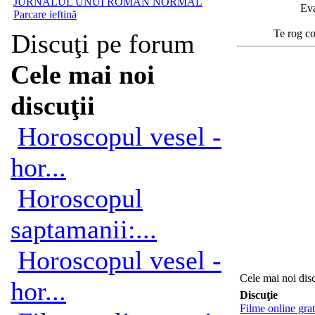
JURNALUL UNUI ROMÂN NORMAL
Eva
Parcare ieftină
Te rog co
Discuţi pe forum
Cele mai noi
discuţii
Horoscopul vesel -
hor...
Horoscopul
saptamanii:...
Horoscopul vesel -
Cele mai noi disc
hor...
Discuţie
Filme online grat