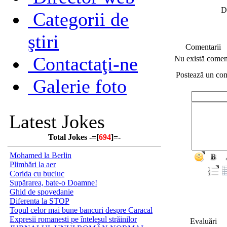
D
Categorii de
ştiri
Comentarii
Contactaţi-ne
Nu există coment
Postează un co
Galerie foto
Latest Jokes
Total Jokes -=[
694
]=-
Mohamed la Berlin
Plimbări la aer
Corida cu bucluc
Supărarea, bate-o Doamne!
Ghid de spovedanie
Diferenta la STOP
Topul celor mai bune bancuri despre Caracal
Expresii romanesti pe întelesul străinilor
Evaluări