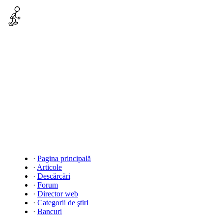
·
Pagina principală
·
Articole
·
Descărcări
·
Forum
·
Director web
·
Categorii de ştiri
·
Bancuri