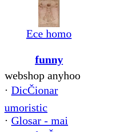
Ece homo
funny
webshop anyhoo
·
DicČionar
umoristic
·
Glosar - mai