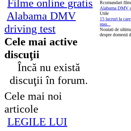
Filme online gratis
Rcomandari film
Alabama DMV dr
Alabama DMV
Utile
15 lucruri la ca
stau...
driving test
Noutati de ultim
despre domenii d
Cele mai active
discuţii
Încă nu există
discuţii în forum.
Cele mai noi
articole
LEGILE LUI