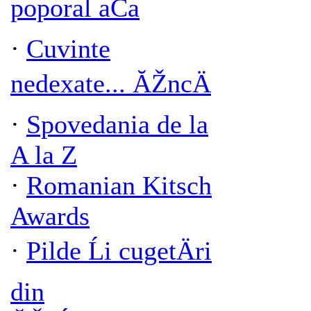
poporal aČa
·
Cuvinte
nedexate... ĂŽncÄ
·
Spovedania de la
A la Z
·
Romanian Kitsch
Awards
·
Pilde Ĺi cugetÄri
din