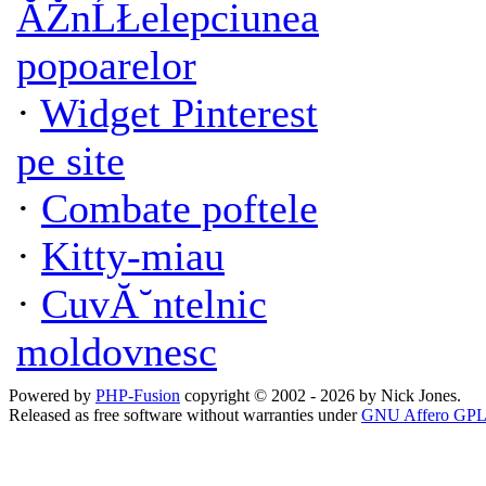
ĂŽnĹŁelepciunea
popoarelor
·
Widget Pinterest
pe site
·
Combate poftele
·
Kitty-miau
·
CuvĂ˘ntelnic
moldovnesc
Powered by
PHP-Fusion
copyright © 2002 - 2026 by Nick Jones.
Released as free software without warranties under
GNU Affero GPL