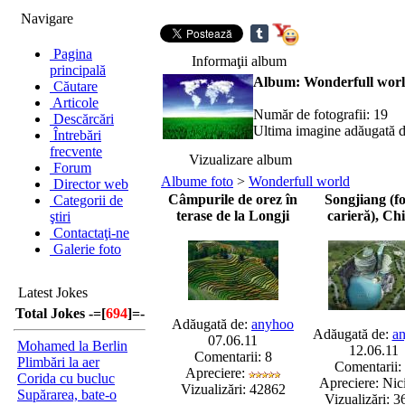
Navigare
Pagina
Informaţii album
principală
Album: Wonderfull wor
Căutare
Articole
Număr de fotografii: 19
Descărcări
Ultima imagine adăugată 
Întrebări
frecvente
Vizualizare album
Forum
Albume foto
>
Wonderfull world
Director web
Câmpurile de orez în
Songjiang (fo
Categorii de
terase de la Longji
carieră), Ch
ştiri
Contactaţi-ne
Galerie foto
Latest Jokes
Total Jokes -=[
694
]=-
Adăugată de:
anyhoo
Adăugată de:
a
07.06.11
Mohamed la Berlin
12.06.11
Comentarii: 8
Plimbări la aer
Comentarii:
Apreciere:
Corida cu bucluc
Apreciere: Nic
Vizualizări: 42862
Supărarea, bate-o
Vizualizări: 3