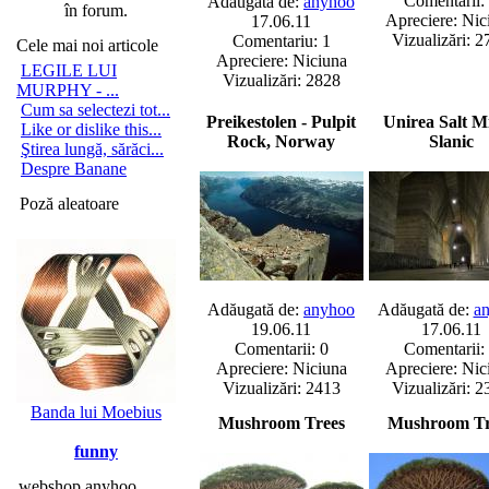
Comentarii:
Adăugată de:
anyhoo
în forum.
Apreciere: Nic
17.06.11
Vizualizări: 2
Comentariu: 1
Cele mai noi articole
Apreciere: Niciuna
LEGILE LUI
Vizualizări: 2828
MURPHY - ...
Cum sa selectezi tot...
Preikestolen - Pulpit
Unirea Salt Mi
Like or dislike this...
Rock, Norway
Slanic
Ştirea lungă, sărăci...
Despre Banane
Poză aleatoare
Adăugată de:
anyhoo
Adăugată de:
a
19.06.11
17.06.11
Comentarii: 0
Comentarii:
Apreciere: Niciuna
Apreciere: Nic
Vizualizări: 2413
Vizualizări: 2
Banda lui Moebius
Mushroom Trees
Mushroom Tr
funny
webshop anyhoo