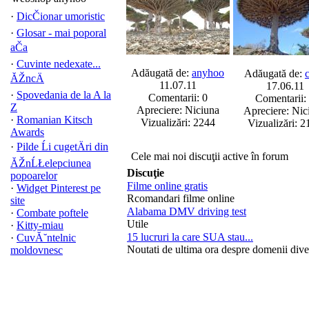
·
DicČionar umoristic
·
Glosar - mai poporal
aČa
·
Cuvinte nedexate...
Adăugată de:
anyhoo
Adăugată de:
ĂŽncÄ
11.07.11
17.06.11
·
Spovedania de la A la
Comentarii: 0
Comentarii:
Z
Apreciere: Niciuna
Apreciere: Nic
·
Romanian Kitsch
Vizualizări: 2244
Vizualizări: 2
Awards
·
Pilde Ĺi cugetÄri din
Cele mai noi discuţii active în forum
ĂŽnĹŁelepciunea
Discuţie
popoarelor
Filme online gratis
·
Widget Pinterest pe
Rcomandari filme online
site
Alabama DMV driving test
·
Combate poftele
Utile
·
Kitty-miau
15 lucruri la care SUA stau...
·
CuvĂ˘ntelnic
Noutati de ultima ora despre domenii dive
moldovnesc