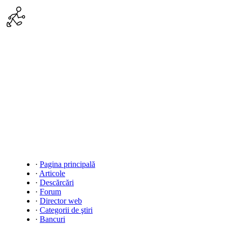
·
Pagina principală
·
Articole
·
Descărcări
·
Forum
·
Director web
·
Categorii de ştiri
·
Bancuri