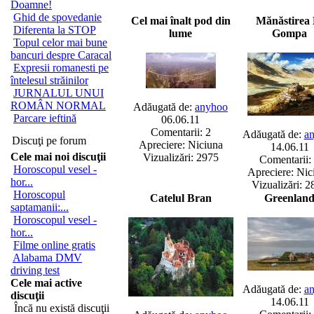
Doamne!
Ghid de spovedanie
Cel mai înalt pod din
Mănăstirea 
Diferenta la STOP
lume
Gompa
Topul celor mai bune
bancuri despre Caracal
Expresii romanesti pe
întelesul străinilor
JURNALUL UNUI
ROMÂN NORMAL
Adăugată de:
anyhoo
Parcare ieftină
06.06.11
Comentarii: 2
Adăugată de:
a
Discuţi pe forum
Apreciere: Niciuna
14.06.11
Cele mai noi discuţii
Vizualizări: 2975
Comentarii:
Horoscopul vesel -
Apreciere: Nic
hor...
Vizualizări: 2
Horoscopul
Catelul Bran
Greenlan
saptamanii:...
Horoscopul vesel -
hor...
Filme online gratis
Alabama DMV
driving test
Cele mai active
Adăugată de:
a
discuţii
14.06.11
Încă nu există discuţii