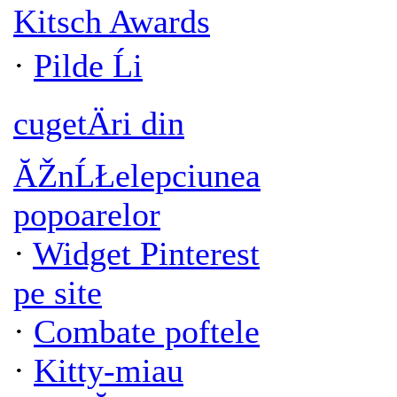
Kitsch Awards
·
Pilde Ĺi
cugetÄri din
ĂŽnĹŁelepciunea
popoarelor
·
Widget Pinterest
pe site
·
Combate poftele
·
Kitty-miau