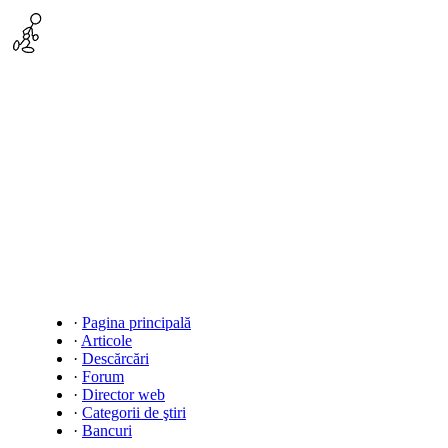
·
Pagina principală
·
Articole
·
Descărcări
·
Forum
·
Director web
·
Categorii de ştiri
·
Bancuri