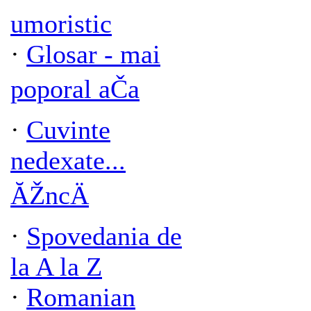
umoristic
·
Glosar - mai
poporal aČa
·
Cuvinte
nedexate...
ĂŽncÄ
·
Spovedania de
la A la Z
·
Romanian