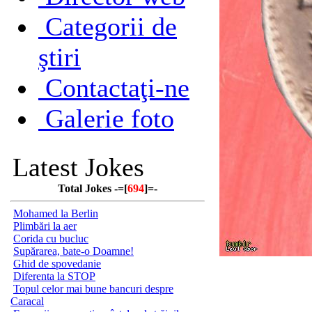
Categorii de
ştiri
Contactaţi-ne
Galerie foto
Latest Jokes
Total Jokes -=[
694
]=-
Mohamed la Berlin
Plimbări la aer
Corida cu bucluc
Supărarea, bate-o Doamne!
Ghid de spovedanie
Diferenta la STOP
Topul celor mai bune bancuri despre
Caracal