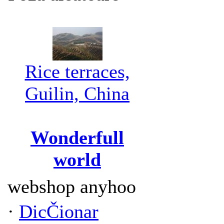
Rice terraces,
Guilin, China
Wonderfull
world
webshop anyhoo
·
DicČionar