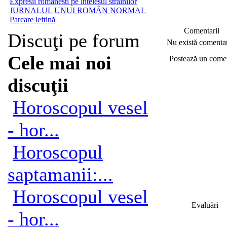
Expresii romanesti pe întelesul străinilor
JURNALUL UNUI ROMÂN NORMAL
Parcare ieftină
Comentarii
Discuţi pe forum
Nu există comentar
Cele mai noi
Postează un come
discuţii
Horoscopul vesel
- hor...
Horoscopul
saptamanii:...
Horoscopul vesel
Evaluări
- hor...