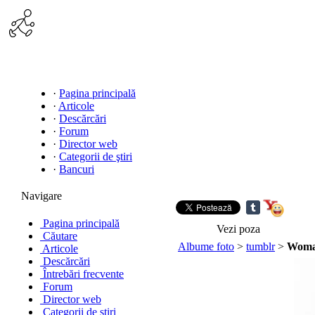
·
Pagina principală
·
Articole
·
Descărcări
·
Forum
·
Director web
·
Categorii de ştiri
·
Bancuri
Navigare
Pagina principală
Vezi poza
Căutare
Albume foto
>
tumblr
>
Woman
Articole
Descărcări
Întrebări frecvente
Forum
Director web
Categorii de ştiri