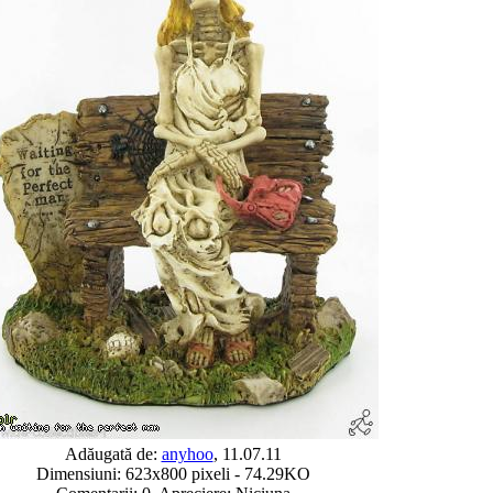
Adăugată de:
anyhoo
, 11.07.11
Dimensiuni: 623x800 pixeli - 74.29KO