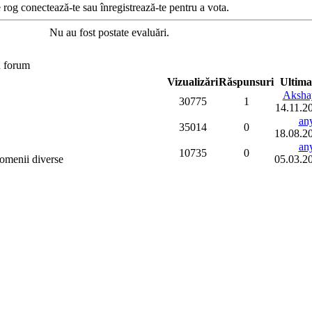
 rog conectează-te sau înregistrează-te pentru a vota.
Nu au fost postate evaluări.
n forum
Vizualizări
Răspunsuri
Ultima
Aksha
30775
1
14.11.2
an
35014
0
18.08.2
an
10735
0
domenii diverse
05.03.2