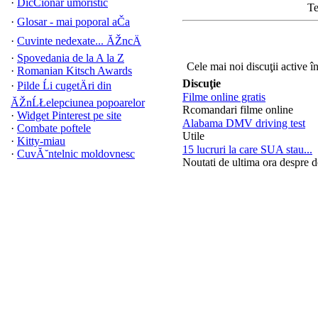
·
DicČionar umoristic
Te
·
Glosar - mai poporal aČa
·
Cuvinte nedexate... ĂŽncÄ
·
Spovedania de la A la Z
Cele mai noi discuţii active î
·
Romanian Kitsch Awards
Discuţie
·
Pilde Ĺi cugetÄri din
Filme online gratis
ĂŽnĹŁelepciunea popoarelor
Rcomandari filme online
·
Widget Pinterest pe site
Alabama DMV driving test
·
Combate poftele
Utile
·
Kitty-miau
15 lucruri la care SUA stau...
·
CuvĂ˘ntelnic moldovnesc
Noutati de ultima ora despre 