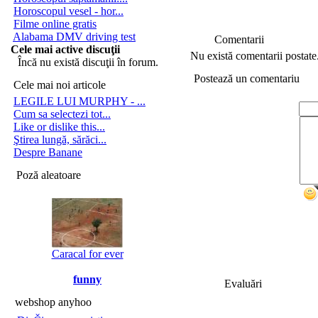
Horoscopul vesel - hor...
Filme online gratis
Alabama DMV driving test
Comentarii
Cele mai active discuţii
Nu există comentarii postate
Încă nu există discuţii în forum.
Postează un comentariu
Cele mai noi articole
LEGILE LUI MURPHY - ...
Cum sa selectezi tot...
Like or dislike this...
Ştirea lungă, sărăci...
Despre Banane
Poză aleatoare
Caracal for ever
funny
Evaluări
webshop anyhoo