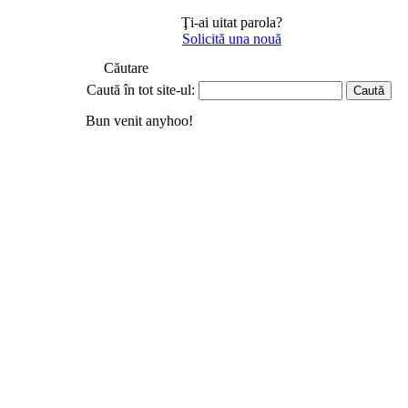
Ţi-ai uitat parola?
Solicită una nouă
Căutare
Caută în tot site-ul:
Bun venit anyhoo!