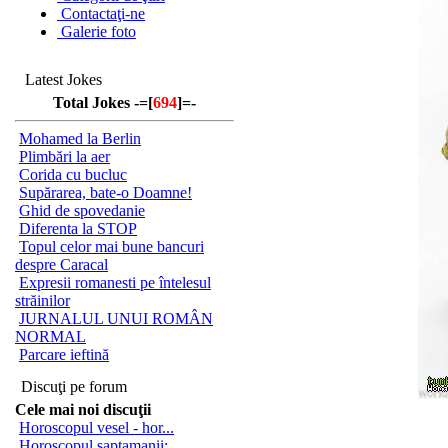
Contactaţi-ne
Galerie foto
Latest Jokes
Total Jokes -=[
694
]=-
Mohamed la Berlin
Plimbări la aer
Corida cu bucluc
Supărarea, bate-o Doamne!
Ghid de spovedanie
Diferenta la STOP
Topul celor mai bune bancuri
despre Caracal
Expresii romanesti pe întelesul
străinilor
JURNALUL UNUI ROMÂN
NORMAL
Parcare ieftină
Discuţi pe forum
Cele mai noi discuţii
Horoscopul vesel - hor...
Horoscopul saptamanii:...