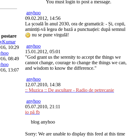
You must login to post a message.
anyhoo
09.02.2012, 14:56
La școală în anul 2030, ora de gramatică: - Și, copii,
amintiți-vă legea de bază a punctuației: după semnul
nu se pune virgulă!
 postare
yKumar
anyhoo
016, 10:29
15.01.2012, 05:01
yhoo
"God grant us the serenity to accept the things we
016, 08:49
cannot change, courage to change the things we can,
yhoo
and wisdom to know the difference."
016, 13:07
anyhoo
12.07.2010, 14:38
:: Muzica :: De ascultare - Radio de petrecanie
anyhoo
05.07.2010, 21:11
io pă fb
blog anyhoo
Sorry: We are unable to display this feed at this time