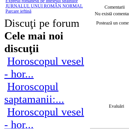
Expresii romanesti pe întelesul străinilor
JURNALUL UNUI ROMÂN NORMAL
Comentarii
Parcare ieftină
Nu există comentar
Discuţi pe forum
Postează un come
Cele mai noi
discuţii
Horoscopul vesel
- hor...
Horoscopul
saptamanii:...
Evaluări
Horoscopul vesel
- hor...