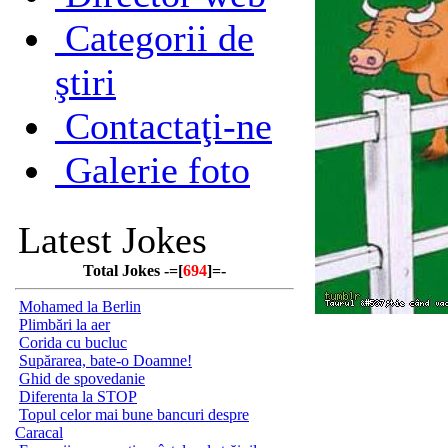
Categorii de
ştiri
Contactaţi-ne
Galerie foto
Latest Jokes
Total Jokes -=[
694
]=-
Mohamed la Berlin
Plimbări la aer
Corida cu bucluc
Supărarea, bate-o Doamne!
Ghid de spovedanie
Diferenta la STOP
Topul celor mai bune bancuri despre
Caracal