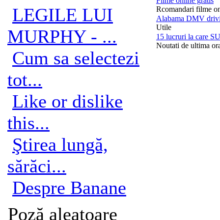
Filme online gratis
LEGILE LUI
Rcomandari filme on
Alabama DMV drivin
Utile
MURPHY - ...
15 lucruri la care SU
Noutati de ultima or
Cum sa selectezi
tot...
Like or dislike
this...
Ştirea lungă,
sărăci...
Despre Banane
Poză aleatoare