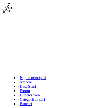
·
Pagina principală
·
Articole
·
Descărcări
·
Forum
·
Director web
·
Categorii de ştiri
·
Bancuri