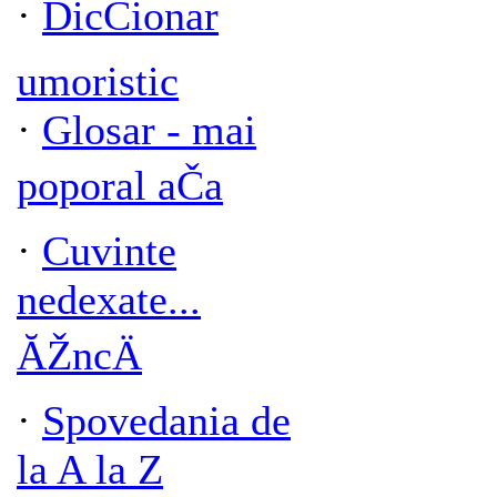
·
DicČionar
umoristic
·
Glosar - mai
poporal aČa
·
Cuvinte
nedexate...
ĂŽncÄ
·
Spovedania de
la A la Z