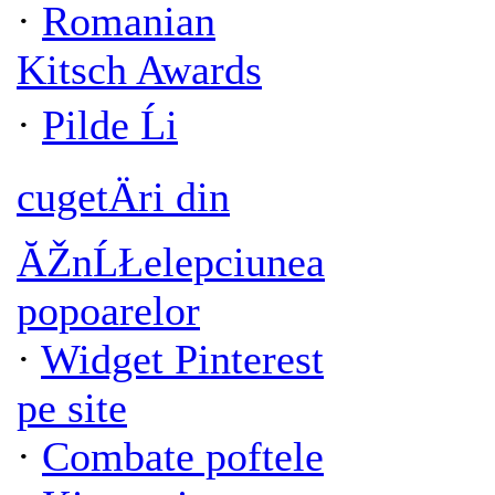
·
Romanian
Kitsch Awards
·
Pilde Ĺi
cugetÄri din
ĂŽnĹŁelepciunea
popoarelor
·
Widget Pinterest
pe site
·
Combate poftele